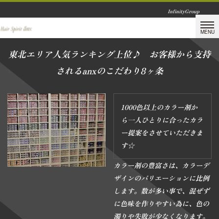
InfinityGroup
東北エリア人気ランキング上位♪ お客様から支持
されるanxのこだわり8ヶ条
1000色以上のカラー剤か
ら一人ひとりに合ったカラ
ー提案をさせていただきま
す☆
カラー剤の豊富さは、カラーデ
ザインのバリエーションに比例
します。数が多い事で、混ぜず
に色味を作りやすい為に、色の
濁りや失敗が少なくなります。