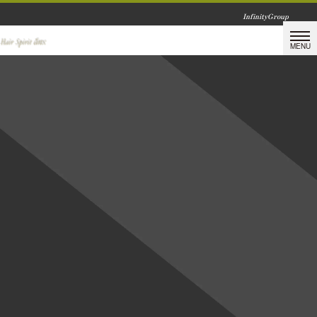
InfinityGroup
神永 英美
[!% if (image.url!="") { %]
[!% } %]
[%article_list_start%][%list_start%]
[%list_end%]
[%title%]
[%lead%]
[%category%]
[%tags%]
[%navi-pagenation%]