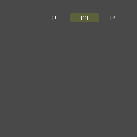
[1]
[2]
[3]